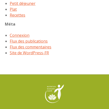
Petit déjeuner
Plat
Recettes
Méta
Connexion
Flux des publications
Flux des commentaires
Site de WordPress-FR