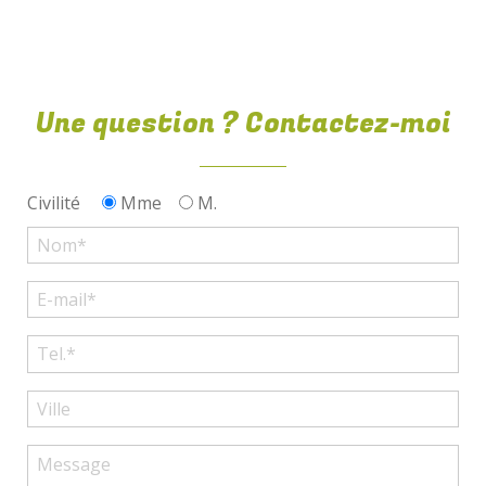
li
Une question ? Contactez-moi
Civilité
Mme
M.