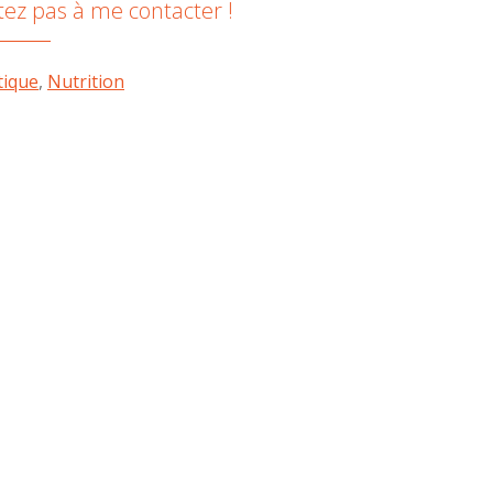
tez pas à me contacter !
tique
,
Nutrition